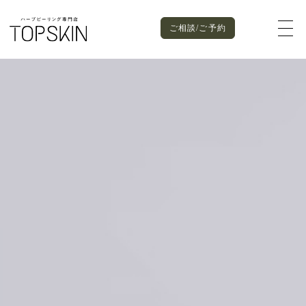
ご相談/ご予約
SALON PLACE
ご相談/ご予約
NAGOYA
RESERVE
- TOPSKIN 栄
- TOPSKIN 名駅
MORE
MORE
NAGOYA
栄本店
TOKYO
- TOPSKIN 表参道
- TOPSKIN 新宿
TEL：070-1255-5346
〒460-0003
名古屋市中区錦3-15-32
タケガビル3F
MORE
MORE
LINE予約