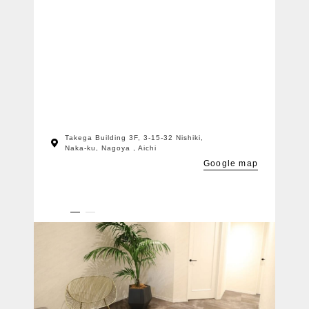
肌の代謝を高めながら
蓄積したメラニンの排出を促進し、
同時にバリア機能もサポートします！
回数を重ねることで
トーンの均一化や
ざらつきの改善も期待でき、
明るくなめらかな脇へ導きます。
自己処理が多い方や
Takega Building 3F, 3-15-32 Nishiki,
ブライダル前のケアにも
Naka-ku, Nagoya , Aichi
おすすめです♪
Google map
ーーーーーーーーーーーーーーーーーーーー
『医療レベルの高濃度、有効成分を配合』
スピキュール量業界No.1！
ヒト幹細胞上精液/ナノ成長因子/植物幹細胞
高濃度ペプチド/美肌フローラ/aアルブチン…な
ど
肌質改善に欠かせない成分をたっぷり配合
．