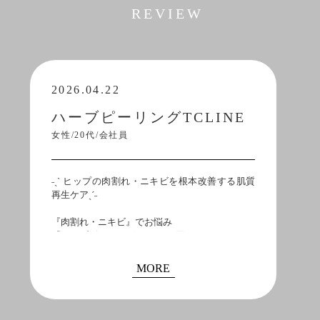
REVIEW
2026.04.22
ハーブピーリングTCLINE
女性/20代/学生
˗ˏˋ ニキビ・赤みの改善にはハーブピーリング一
択！ˎˊ˗
．
．
『ニキビ・赤み』でお悩み
『ハーブピーリングTCLINE／10回目』のお写真
です♪
MORE
．
．
ニキビ・赤み改善でお悩みの方には