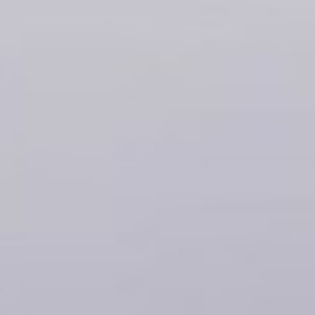
新宿店
TEL：070-1254-8522
〒160-0023
東京新宿区西新宿7-22-29
CONTACT
エスポワール富士5F
LINE予約
ONLINE STORE
TOKYO
渋谷店
Copyright © TOPSKIN All Rights Reserved.
TEL：070-9342-4296
〒150-0002
東京都渋谷区渋谷3-12-24
Shibuya east sideII 3階
LINE予約