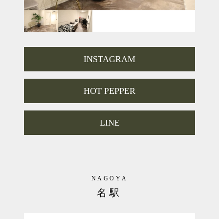
．
『ハーブピーリングTCLINE』は
お肌表面をケアする従来エステとは異なり
お肌の細胞から強く、美しく改善する
『美肌再生プログラム』です。
．
INSTAGRAM
．
『10回のエステより1回のハーブピーリング』
TCLINEをぜひ体験してみてください♪
HOT PEPPER
LINE
NAGOYA
名駅