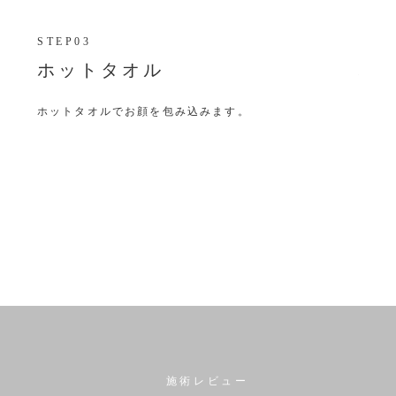
STEP04
STEP
ハーブ塗布
拭
稀少な国産天然100%のハーブパウダーをお肌の奥深く
コッ
に導入します。
施術レビュー