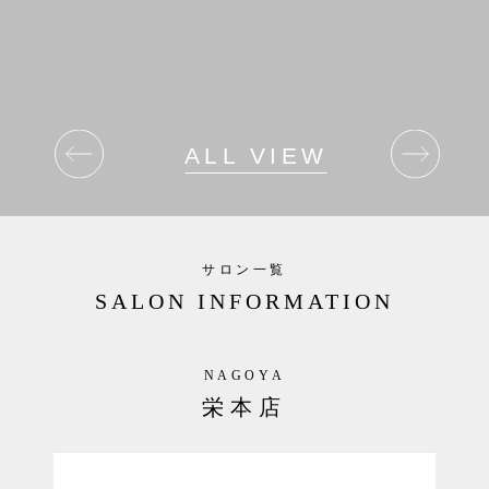
TCLINEハーブピーリングがおすすめ◎
赤みを鎮静し、バリア機能を高めます。
ターンオーバーを促進し、
外的刺激に負けない肌へ導きます。
医師推奨、製薬会社でつくられたTCLINE。
ALL VIEW
天然成分100%のハーブで安心。
ハーブの力でニキビ、赤みを即鎮静。
．
．
毛穴内部に蓄積した古い角質や
皮脂詰まりの排出を促します。
サロン一覧
鎮静効果も高く、赤みを早く抑えます。
SALON INFORMATION
キメの整った透明感のあるお肌へ
導きます。
NAGOYA
ーーーーーーーーーーーーーーーーーーーー
栄本店
ハーブピーリングTCLINEは
植物由来成分を用いて
角質層へアプローチ◎