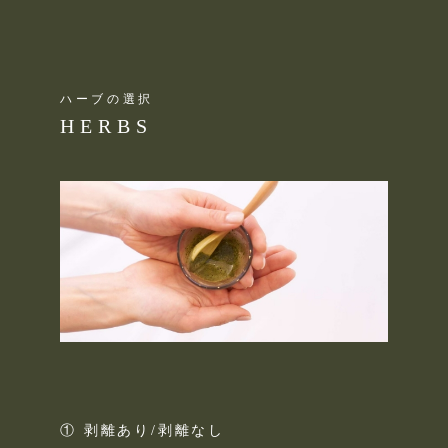
ハーブの選択
HERBS
① 剥離あり/剥離なし