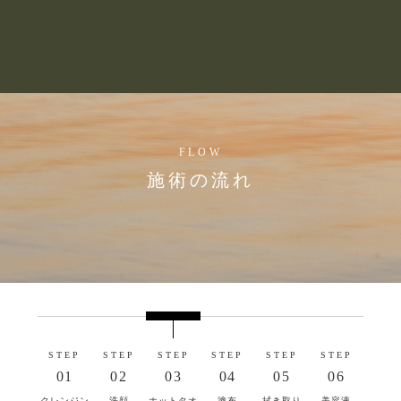
FLOW
施術の流れ
STEP
STEP
STEP
STEP
STEP
STEP
01
02
03
04
05
06
クレンジン
洗顔
ホットタオ
塗布
拭き取り
美容液