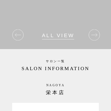
毛穴詰まり、炎症の蓄積が原因です。
さらに肉割れは
真皮層のコラーゲンやエラスチンが
断裂することで起こるため、
表面的なケアだけでは
改善が難しいのが特徴です。
ALL VIEW
ーーーーーーーーーーーーーーーーーーーー
ハーブピーリングTCLINEでは、
天然由来の有効成分を
肌深部まで届けることで、
サロン一覧
細胞レベルの再生を促進。
SALON INFORMATION
古い角質の排出を促しながら
ターンオーバーを正常化し、
ニキビの原因となる毛穴詰まりを改善します。
NAGOYA
栄本店
同時に、真皮層へアプローチすることで
コラーゲン生成をサポートし、
肉割れにハリと弾力を与えます。
．