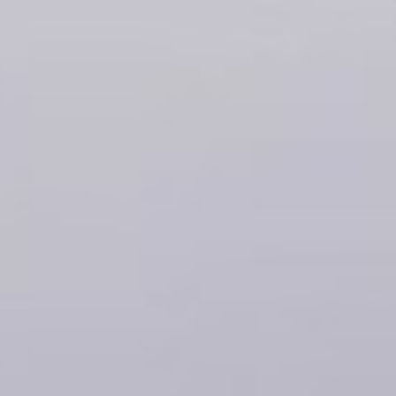
新宿店
TEL：070-1254-8522
〒160-0023
東京新宿区西新宿7-22-29
CONTACT
エスポワール富士5F
LINE予約
ONLINE STORE
TOKYO
渋谷店
Copyright © TOPSKIN All Rights Reserved.
TEL：070-9342-4296
〒150-0002
東京都渋谷区渋谷3-12-24
Shibuya east sideII 3階
LINE予約