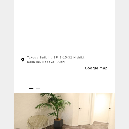
．
その結果、
・繰り返すニキビの抑制
・色素沈着の軽減
・ざらつきの改善
・なめらかな質感
へと導きます。
「何をしても変わらなかった」
そんなヒップ悩みこそ、
肌質そのものを変えるケアを。
Takega Building 3F, 3-15-32 Nishiki,
自信が持てる肌へ。
Naka-ku, Nagoya , Aichi
Google map
ーーーーーーーーーーーーーーーーーーーー
『医療レベルの高濃度、有効成分を配合』
スピキュール量業界No.1！
ヒト幹細胞上精液/ナノ成長因子/植物幹細胞
高濃度ペプチド/美肌フローラ/aアルブチン…な
ど
肌質改善に欠かせない成分をたっぷり配合
．
．