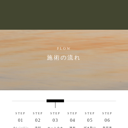
FLOW
施術の流れ
STEP
STEP
STEP
STEP
STEP
STEP
01
02
03
04
05
06
クレンジン
洗顔
ホットタオ
塗布
拭き取り
美容液