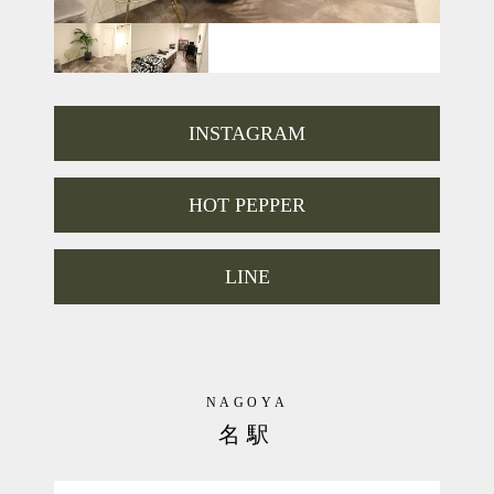
『ハーブピーリングTCLINE』は
お肌表面をケアする従来エステとは異なり
お肌の細胞から強く、美しく改善する
『美肌再生プログラム』です。
．
．
INSTAGRAM
『10回のエステより1回のハーブピーリング』
TCLINEをぜひ体験してみてください♪
HOT PEPPER
LINE
NAGOYA
名駅