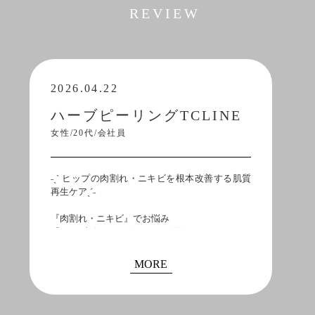
REVIEW
2026.04.22
ハーブピーリングTCLINE
女性/20代/会社員
˗ˏˋ ヒップの肉割れ・ニキビを根本改善する肌質
再生ケアˎˊ˗
『肉割れ・ニキビ』でお悩み
『ハーブピーリングTCLINE/6回目』
のお写真です♪
ーーーーーーーーーーーーーーーーーーーー
MORE
ヒップのニキビや肉割れは
単なる乾燥ではなく
ターンオーバーの乱れや