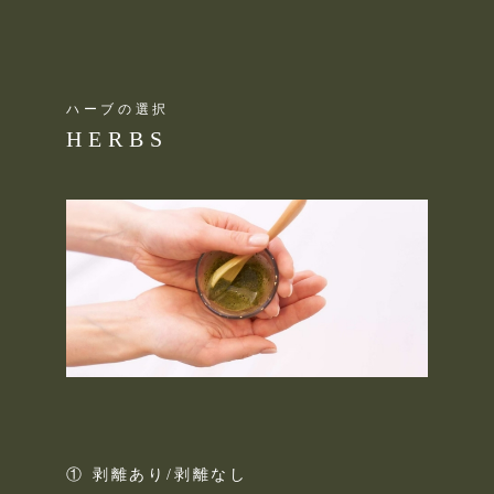
ハーブの選択
HERBS
① 剥離あり/剥離なし