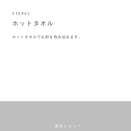
STEP03
STEP
ホットタオル
ハ
ホットタオルでお顔を包み込みます。
稀少な
に導
施術レビュー