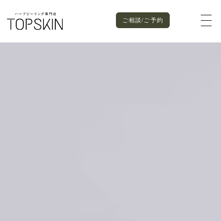
ご相談/ご予約
SALON PLACE
ご相談/ご予約
NAGOYA
RESERVE
- TOPSKIN 栄
- TOPSKIN 名駅
MORE
MORE
NAGOYA
栄本店
TOKYO
- TOPSKIN 表参道
- TOPSKIN 新宿
TEL：070-1255-5346
〒460-0003
名古屋市中区錦3-15-32
タケガビル3F
MORE
MORE
LINE予約